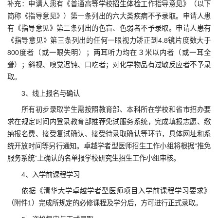
补充：申请人患有《普通高等学校招生体检工作指导意见》（以下
简称《指导意见》）第一条列出的六大类疾病不予录取。申请人患
有《指导意见》第二条列出的色盲、色弱者不予录取。申请人患有
《指导意见》第三条列出的任何一眼视力矫正到4.8镜片度数大于
800度者（或一眼失明）；两耳听力均在３米以内者（或一耳全
聋）；斜视、嗅觉迟钝、口吃者；对化学物品有过敏反应者不予录
取。
3、线上报名与确认
所有初步录取学生需按照教育部、本科所在学校和省市招办要
求在规定时间内登录教育部推荐免试服务系统，完成填报志愿、缴
纳报名费、接受复试确认、接受待录取确认等环节，具体网址和系
统开放时间等另行通知。卓越学者型医师招生工作小组将根据“推免
服务系统”上确认的名单报学校研究生招生工作小组审核。
4、入学前课程学习
依据《清华大学卓越学者型医师项目入学前课程学习要求》
（附件1）完成所规定的必修课程及学分后，方可进行正式录取。