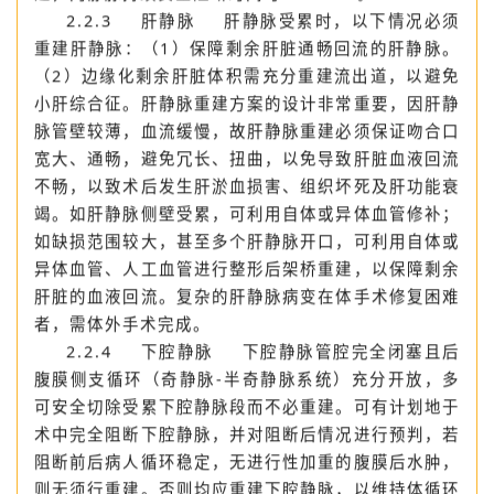
开放的前提下，切除目标病灶后再行受累门静脉段的重
建，门静脉持续安全阻断时间可>90 min。
2.2.3 肝静脉 肝静脉受累时，以下情况必须
重建肝静脉：（1）保障剩余肝脏通畅回流的肝静脉。
（2）边缘化剩余肝脏体积需充分重建流出道，以避免
小肝综合征。肝静脉重建方案的设计非常重要，因肝静
脉管壁较薄，血流缓慢，故肝静脉重建必须保证吻合口
宽大、通畅，避免冗长、扭曲，以免导致肝脏血液回流
不畅，以致术后发生肝淤血损害、组织坏死及肝功能衰
竭。如肝静脉侧壁受累，可利用自体或异体血管修补；
如缺损范围较大，甚至多个肝静脉开口，可利用自体或
异体血管、人工血管进行整形后架桥重建，以保障剩余
肝脏的血液回流。复杂的肝静脉病变在体手术修复困难
者，需体外手术完成。
2.2.4 下腔静脉 下腔静脉管腔完全闭塞且后
腹膜侧支循环（奇静脉-半奇静脉系统）充分开放，多
可安全切除受累下腔静脉段而不必重建。可有计划地于
术中完全阻断下腔静脉，并对阻断后情况进行预判，若