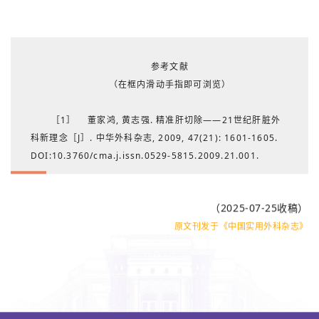
作者贡献声明
董家鸿：文章内容设计及审定；王继涛：撰写初稿；闫
军：文稿修改
参考文献
（在框内滑动手指即可浏览）
［1］ 董家鸿, 黄志强. 精准肝切除——21世纪肝脏外
科新理念［J］. 中华外科杂志, 2009, 47(21): 1601-1605.
DOI:10.3760/cma.j.issn.0529-5815.2009.21.001.
［2］ Dong J, Yang S, Zeng J, et al. Precision in
liver surgery［J］. Semin Liver Dis, 2013, 33(3):189-
（2025-07-25收稿）
203. DOI: 10.1055/s-0033-1351781.
原文刊发于《中国实用外科杂志》
［3］ 董家鸿. 精准肝脏外科学［M］. 北京: 清华大学
出版社, 2020.
［4］ Woo CJ, Kyoung KT, Won KK, et al.
Anatomic variation in intrahepatic bile ducts: an