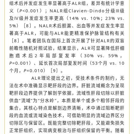
血，降低肝组织坏死和感染的发生率。
一项国际多中心队列研究结果证实，NALR
组术后并发症发生率显著高于ALR组，差异有统计学意
义（
P
<0.001）；NALR组Clavien-Dindo分级Ⅲ级
及Ⅳ级并发症发生率更高（14% vs. 10%；23% vs.
5%）［8］。NALR术后胆漏、出血等并发症发生率显
著高于ALR，可能与ALR能更精准保护脉管结构有关
［8］。笔者团队在国际上首次开展了针对ALR的双盲
前瞻性随机对照试验，结果显示，ALR可显著降低肝细
胞癌术后2年局部复发率（30% vs. 59%，
P
=0.001）、延长首次局部复发时间（53个月 vs. 10
个月，
P
=0.010）［9］。
ALR理论提出之初，受技术条件的制约，无
法在术中准确显示靶肝段的边界。肝脏流域概念为呈现
靶肝段边界提供了解剖学依据，流域性肝段切除以肝脏
供血“流域”为“分水岭”，本质是单个或多个相邻肝段的
集合，其核心特点是解剖边界清晰，术中通过阻断靶肝
段的血流或流域染色技术，可借助明显的流域边界区分