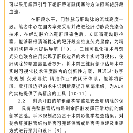
域的肝蒂以阻断，对于某些肝蒂深在或多支的肝段（如
S7段、S8段等），常规方法难以解剖出相应的肝蒂，
可以采用超声引导下靶肝蒂消融闭塞的方法阻断靶肝段
血流。
在肝段水平，门静脉与肝动脉的流域高度一
致。笔者中心在国内率先采用并改进经肝动脉荧光染色
技术，在经动脉介入靶肝段染色后，立即将靶动脉栓
塞，能够获得清晰稳定的靶肝段全维度荧光显像，为精
准肝切除手术提供导航［10］。三维可视化技术与荧
光染色联合应用实现了肝段边界的术中实时可视化，使
肝切除的精准度显著提升。将术前三维解剖评估与术中
实时可视化技术深度融合的创新性方案，其通过“数字
化规划-荧光导航-精准作业”的闭环体系，能够将肝
段、亚肝段边界的术中识别精度提升至毫米级，为ALR
的实施提供了高精度的工具［10-11］。
2.2 剩余肝脏的解剖结构完整是安全肝切除的保
障 具有完整脉管结构是剩余肝脏发挥正常功能的解
剖学基础。手术规划必须基于术前影像学检查结果，对