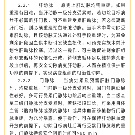
剩余肝脏脉管结构是否可完整保留或是否需重建及重建
方式进行预判和设计［3］。
2.2.1 肝动脉 原则上肝动脉均需重建。如果
重建有困难，当肝动脉一级分支受累时，若切除目标病
灶不必离断肝门板，可不重建受累肝动脉；若必须离断
肝门板，则必须重建预留肝脏动脉。当手术中需切除受
累肝动脉，且该动脉无法通过外科手段重建时，为避免
剩余肝段因血供中断引发缺血损伤，可预先实施术前计
划性肝动脉栓塞。通过这一操作，可主动促进剩余肝组
织侧支循环的代偿性形成，待侧支循环足以维持剩余肝
段血供后，再安全切除病变肝动脉，从而在精准保护肝
功能的前提下，实现病变组织的根治性切除。
2.2.2 门静脉 当病灶累及预留肝脏门静脉
时，均应重建。门静脉一级分支受累时，因门静脉延展
性较好，多可行受累门静脉切除后吻合重建。当二级甚
至三级门静脉分支受累时，若缺损段过长，可采用自体
血管（骼内静脉或颈内静脉）或异体血管移植物行门静
脉重建。为充分暴露、便于操作，可在保持肝动脉血流