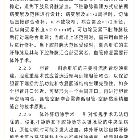
阻断前后病人循环稳定，无进行性加重的腹膜后水肿，
则无须行重建。否则均应重建下腔静脉，以维持体循环
稳定，避免下肢及肾脏淤血。下腔静脉重建方式应依据
病变累及范围进行设计：病变累及≤1/3周径时，切除
后直接缝合修补，可不致狭窄；病变累及>1/2周径，
且纵向受累长度≤2.0 cm时，可切除受累下腔静脉段
后行对端吻合重建；当超出上述范围时，需采用血管补
片进行修补。当下腔静脉大范围受侵时，剩余肝脏的主
肝静脉及其与下腔静脉汇合部受累者，血管修复需要行
体外手术。
2.2.5 胆管 剩余肝脏的主要引流胆管均须重
建。胆道重建术式应首选近端与远端胆管吻合，以保留
胆管下端括约肌功能和恢复胆道结构生理完整性。如多
个胆管开口邻近，可整形为一个共同开口，再进行胆管
与空肠吻合。胆管空肠吻合需遵循胆管-空肠黏膜精细
缝合的技术原则。
2.2.6 体外肝切除手术 针对常规手术无法切