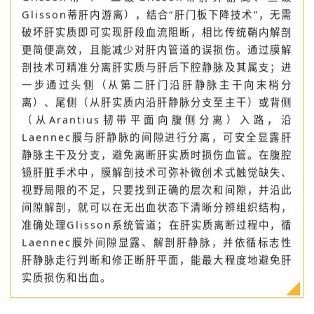
Glisson鞘的间隙，采用“鞘外解剖法”可快速游离各级
Glisson蒂（一二级Glisson蒂肝外游离、三级
Glisson蒂肝内游离），结合“肝门板下降技术”，无需
破坏肝实质即可实现肝段血流阻断，相比传统鞘内解剖
更简便高效，且能减少对肝内管道的误损伤。通过膜解
剖技术可精准分离肝实质与肝后下腔静脉及其属支；进
一步通过头侧（从第二肝门沿肝静脉主干向末梢分
离）、尾侧（从肝实质内沿肝静脉分支至主干）或背侧
（从Arantius韧带平面向腹侧分离）入路，沿
Laennec膜与肝静脉的间隙进行分离，可安全显露肝
静脉主干及分支，避免离断肝实质时损伤血管。在腹腔
镜肝脏手术中，膜解剖技术可弥补微创术式触觉缺失、
视野局限的不足，只要找到正确的层次和间隙，并沿此
间隙解剖，就可以在无出血状态下清晰分辨组织结构，
准确处理Glisson系统管道；在肝实质离断过程中，循
Laennec膜外间隙显露、解剖肝静脉，并依循标志性
肝静脉走行判断和修正断肝平面，能最大程度地避免肝