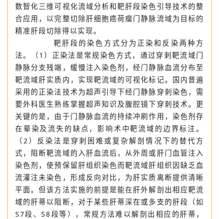
切除区与保留区。既能完整切除靶肝段，又能避免损失
正常肝组织，实现病变根治与肝组织保留的平衡。随着
数智化三维可视化流域分析和靶肝段染色引导技术的整
合应用，以完整切除肝细胞癌荷瘤门静脉流域为目标的
精准肝段切除得以实现。
靶肝段的染色方式分为正染和反染两种方
法。（1）正染法是常规染色方式，通过穿刺靶流域门
静脉分支残端，缓慢注入染色剂，经门静脉血流分布至
靶流域肝实质内，实现靶流域的可视化标记。国内普遍
采用的正染法技术为超声引导下经门静脉穿刺染色，需
要外科医生熟练掌握超声知识及腹腔镜下穿刺技术。更
关键的是，由于门静脉血流的持续冲刷作用，染色剂存
在晕染及流失的缺点，影响术中靶流域的边界标注。
（2）反染法是穿刺困难或复杂解剖情况下的替代方
式，阻断靶流域的入肝血流后，从外周或肝门血管注入
染色剂，使预保留肝组织染色而靶流域肝组织因缺乏血
流灌注未染色，形成反向对比，为肝实质离断提供清晰
平面。但该方法实施的前提是能在肝外解剖出相应靶流