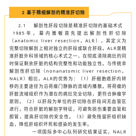
实质损伤和出血。
2
基于精细解剖的精准肝切除
2.1 解剖性肝段切除是精准肝切除的基础术式
1985年，幕内雅敏首先提出解剖性肝切除
（anatomic liver resection，ALR），其定义为
完整切除解剖上相对独立的肝段或联合肝段。ALR是精
准肝脏外科领域的核心术式之一，在彻底清除病灶的同
时保证剩余肝脏的结构完整性和功能独立性。与传统非
解剖性肝切除（nonanatomic liver resection，
NALR）相比，ALR的优势为：（1）肝细胞癌肝内转
移的主要途径为沿荷瘤门静脉的流域内播散。将荷瘤的
肝脏流域组织作为潜在的病灶完全切除，更符合肿瘤学
原则。（2）以肝段为单位的肝切除在肝段间无血管区
进行，符合肝脏的解剖学特征，可避免损伤重要血管和
胆管，提高肝切除的安全性。（3）避免残留肝组织缺