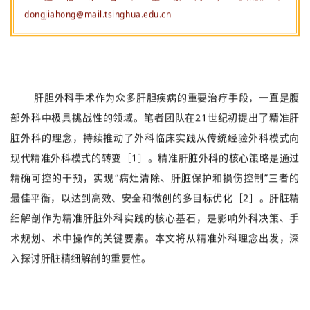
临床医学院数智肝胆病学教育部重点实验室 中国医学科学院精准肝
胆外科范式创新单元，北京 102218
通信作者：董家鸿，E-mail：
dongjiahong@mail.tsinghua.edu.cn
肝胆外科手术作为众多肝胆疾病的重要治疗手段，一直是腹
部外科中极具挑战性的领域。笔者团队在21世纪初提出了精准肝
脏外科的理念，持续推动了外科临床实践从传统经验外科模式向
现代精准外科模式的转变［1］。精准肝脏外科的核心策略是通过
精确可控的干预，实现“病灶清除、肝脏保护和损伤控制”三者的
最佳平衡，以达到高效、安全和微创的多目标优化［2］。肝脏精
细解剖作为精准肝脏外科实践的核心基石，是影响外科决策、手
术规划、术中操作的关键要素。本文将从精准外科理念出发，深
入探讨肝脏精细解剖的重要性。