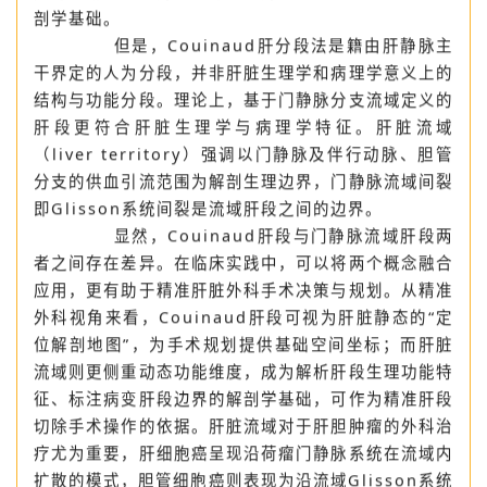
结构的认识，是现代肝脏外科手术体系构建的前提，更
成为推动劈离式肝移植与活体肝移植手术取得突破的解
剖学基础。
但是，Couinaud肝分段法是籍由肝静脉主
干界定的人为分段，并非肝脏生理学和病理学意义上的
结构与功能分段。理论上，基于门静脉分支流域定义的
肝段更符合肝脏生理学与病理学特征。肝脏流域
（liver territory）强调以门静脉及伴行动脉、胆管
分支的供血引流范围为解剖生理边界，门静脉流域间裂
即Glisson系统间裂是流域肝段之间的边界。
显然，Couinaud肝段与门静脉流域肝段两
者之间存在差异。在临床实践中，可以将两个概念融合
应用，更有助于精准肝脏外科手术决策与规划。从精准
外科视角来看，Couinaud肝段可视为肝脏静态的“定
位解剖地图”，为手术规划提供基础空间坐标；而肝脏
流域则更侧重动态功能维度，成为解析肝段生理功能特
征、标注病变肝段边界的解剖学基础，可作为精准肝段
切除手术操作的依据。肝脏流域对于肝胆肿瘤的外科治