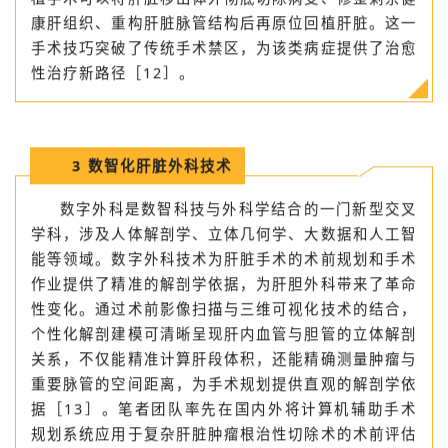
除的、侵犯肝静脉和下腔静脉等关键脉管的中央型病
灶，原位切除时可能引发大出血。体外肝切除自体肝移
植手术可以将肝脏移出体外彻底切除病变、修整剩余健
康肝组织、重构肝脏脉管结构后再原位回植肝脏。这一
手术技巧突破了传统手术禁区，为该类病症提供了治愈
性治疗新路径［12］。
3
数智化肝脏外科技术
数字外科是数智科技与外科学结合的一门新型交叉
学科，涉及人体解剖学、立体几何学、大数据和人工智
能等领域。数字外科技术为肝脏手术的术前规划和手术
作业提供了精准的解剖学依据，为肝胆外科带来了革命
性变化。通过术前影像扫描与三维可视化技术的结合，
个性化解剖建模可清晰呈现肝内血管与胆管的立体解剖
关系，不仅能精准计算肝段体积，还能精确测量肿瘤与
重要脉管的空间距离，为手术规划提供直观的解剖学依