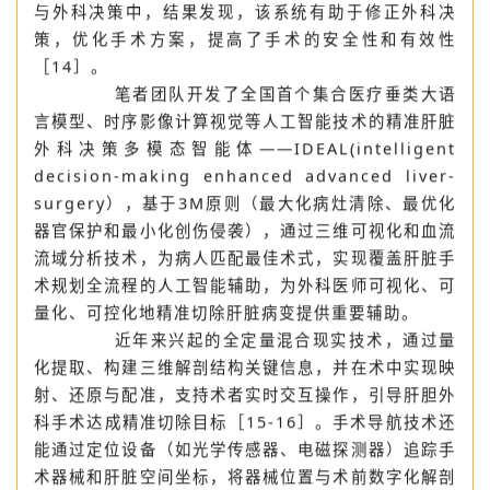
据［13］。笔者团队率先在国内外将计算机辅助手术
规划系统应用于复杂肝脏肿瘤根治性切除术的术前评估
与外科决策中，结果发现，该系统有助于修正外科决
策，优化手术方案，提高了手术的安全性和有效性
［14］。
笔者团队开发了全国首个集合医疗垂类大语
言模型、时序影像计算视觉等人工智能技术的精准肝脏
外科决策多模态智能体——IDEAL(intelligent
decision-making enhanced advanced liver-
surgery），基于3M原则（最大化病灶清除、最优化
器官保护和最小化创伤侵袭），通过三维可视化和血流
流域分析技术，为病人匹配最佳术式，实现覆盖肝脏手
术规划全流程的人工智能辅助，为外科医师可视化、可
量化、可控化地精准切除肝脏病变提供重要辅助。
近年来兴起的全定量混合现实技术，通过量
化提取、构建三维解剖结构关键信息，并在术中实现映
射、还原与配准，支持术者实时交互操作，引导肝胆外
科手术达成精准切除目标［15-16］。手术导航技术还