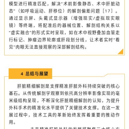
能通过定位设备（如光学传感器、电磁探测器）追踪手
术器械和肝脏空间坐标，将器械位置与术前数字化解剖
模型进行精准匹配，解决“术前影像静态、术中肝脏动
态”（如呼吸运动、肝移位）的解剖偏差问题［17］。
通过显示屏、头戴式显示器（增强现实/虚拟现实眼
镜）等终端，将配准后的器械位置、解剖结构关系以
“虚实融合”的形式实时呈现，如在术中视野叠加血管走
行标记、肿瘤边界轮廓或肝段划分线，让术者实时“看
见”肉眼无法直接观察的深部解剖结构。
4
总结与展望
肝脏精细解剖是支撑精准肝脏外科持续突破的核心
基石。从传统解剖学观察到依托高分辨率影像实现的毫
米级结构呈现，不断深化肝脏精细解剖的认知，为提升
外科手术的精准化水平提供了关键技术支撑。在这一发