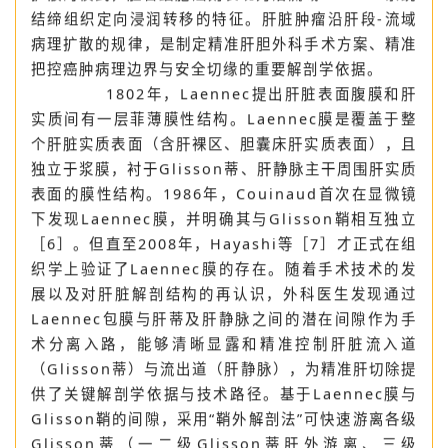
疗尤为重要，肝细胞癌呈现沿荷瘤门静脉系统在流域内
扩散的模式，胆管细胞癌则表现为沿流域Glisson系统
结缔组织定向浸润转移的特征。肝脏肿瘤沿肝段-流域
病理扩散的规律，是制定精准肝胆外科手术方案、精准
把控癌肿病理边界与安全切缘的重要解剖学依据。
1802年，Laennec提出肝脏表面腹膜和肝
实质间有一层菲薄膜性结构。Laennec膜是覆盖于整
个肝脏实质表面（含肝裸区、胆囊床肝实质表面），且
独立于浆膜，衬于Glisson蒂、肝静脉主干周围肝实质
表面的膜性结构。1986年，Couinaud首次在显微镜
下发现Laennec膜，并明确其与Glisson鞘相互独立
［6］。但直至2008年，Hayashi等［7］才正式在组
织学上验证了Laennec膜的存在。随着手术技术的发
展以及对肝脏解剖结构的再认识，外科医生发现通过
Laennec包膜与肝蒂及肝静脉之间的潜在间隙作为手
术分离入路，能够清晰显露和精准控制肝脏流入道
（Glisson蒂）与流出道（肝静脉），为精准肝切除提
供了关键解剖学依据与技术路径。基于Laennec膜与