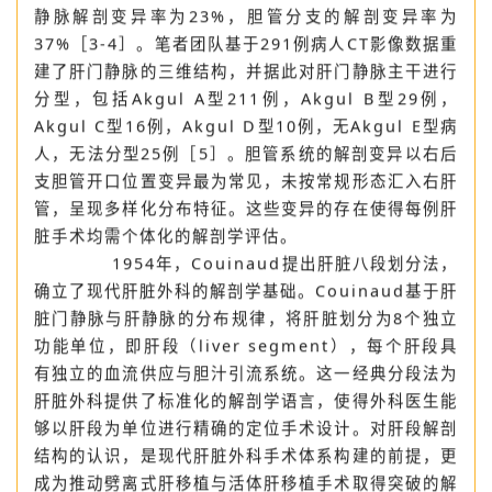
基础，也是Glisson系统命名的由来［3］。肝脏脉管
个体变异极多，约25%的人群存在肝动脉起源异常，门
静脉解剖变异率为23%，胆管分支的解剖变异率为
37%［3-4］。笔者团队基于291例病人CT影像数据重
建了肝门静脉的三维结构，并据此对肝门静脉主干进行
分型，包括Akgul A型211例，Akgul B型29例，
Akgul C型16例，Akgul D型10例，无Akgul E型病
人，无法分型25例［5］。胆管系统的解剖变异以右后
支胆管开口位置变异最为常见，未按常规形态汇入右肝
管，呈现多样化分布特征。这些变异的存在使得每例肝
脏手术均需个体化的解剖学评估。
1954年，Couinaud提出肝脏八段划分法，
确立了现代肝脏外科的解剖学基础。Couinaud基于肝
脏门静脉与肝静脉的分布规律，将肝脏划分为8个独立
功能单位，即肝段（liver segment），每个肝段具
有独立的血流供应与胆汁引流系统。这一经典分段法为
肝脏外科提供了标准化的解剖学语言，使得外科医生能
够以肝段为单位进行精确的定位手术设计。对肝段解剖